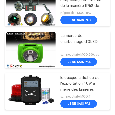
de la manière IP68 de
LED deux avec le voyant
Négociable MOQ:1PC
d'alarme, 28000lux très
- JE NE SAIS PAS.
brillant
Lumières de
charbonnage d'OLED
can negotiate MOQ:200pcs
- JE NE SAIS PAS.
le casque antichoc de
l'exploitation 10W a
mené des lumières
can negotiate MOQ:1
- JE NE SAIS PAS.