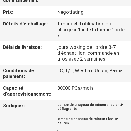
commande min:
Prix:
Negotiating
CONTRÔLE
DE
Détails d'emballage:
1 manuel d'utilisation du
chargeur 1 x de la lampe 1 x de
QUALITÉ
x
Délai de livraison:
jours woking de l'ordre 3-7
CONTACTEZ-
d'échantillon, commande en
gros avec 2 semaines
NOUS
Conditions de
LC, T/T, Western Union, Paypal
paiement:
DEMANDEZ
Capacité
80000 PCs/mois
UNE
d'approvisionnement:
CITATION
Surligner:
Lampe de chapeau de mineurs led anti-
déflagrante
,
PLAN
lampe de chapeau de mineurs led 16
heures
DU
,