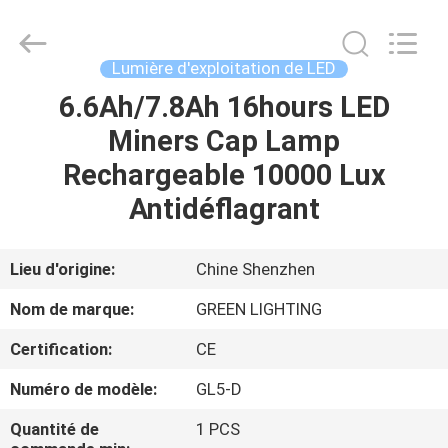
LIGHTING
TECHNOLOGY
CO.,LTD.
All
Rights
Lumière d'exploitation de LED
Reserved.
Developed
6.6Ah/7.8Ah 16hours LED
MAISON
by
ECER
Miners Cap Lamp
PRODUITS
Rechargeable 10000 Lux
Antidéflagrant
AU
SUJET
Lieu d'origine:
Chine Shenzhen
DE
Nom de marque:
GREEN LIGHTING
NOUS
Certification:
CE
Numéro de modèle:
GL5-D
VISITE
D'USINE
Quantité de
1 PCS