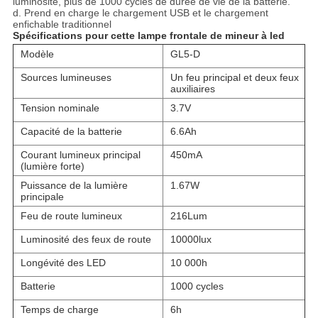
luminosité, plus de 1000 cycles de durée de vie de la batterie.
d. Prend en charge le chargement USB et le chargement
enfichable traditionnel
Spécifications pour cette lampe frontale de mineur à led
Modèle
GL5-D
Sources lumineuses
Un feu principal et deux feux
auxiliaires
Tension nominale
3.7V
Capacité de la batterie
6.6Ah
Courant lumineux principal
450mA
(lumière forte)
Puissance de la lumière
1.67W
principale
Feu de route lumineux
216Lum
Luminosité des feux de route
10000lux
Longévité des LED
10 000h
Batterie
1000 cycles
Temps de charge
6h