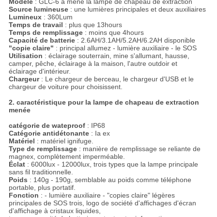
Modèle
: GLC-6 a mené la lampe de chapeau de extraction
Source lumineuse
: une lumières principales et deux auxiliaires
Lumineux
: 360Lum
Temps de travail
: plus que 13hours
Temps de remplissage
: moins que 4hours
Capacité de batterie
: 2.6AH/3.1AH/5.2AH/6.2AH disponible
"copie claire"
: principal allumez - lumière auxiliaire - le SOS
Utilisation
: éclairage souterrain, mine s'allumant, hausse,
camper, pêche, éclairage à la maison, l'autre outdoir et
éclairage d'intérieur.
Chargeur
: Le chargeur de berceau, le chargeur d'USB et le
chargeur de voiture pour choisissent.
2. caractéristique pour la lampe de chapeau de extraction
menée
catégorie de wateproof
: IP68
Catégorie antidétonante
: Ia ex
Matériel
: matériel ignifuge.
Type de remplissage
: manière de remplissage se reliante de
magnex, complètement imperméable.
Éclat
: 6000lux - 12000lux, trois types que la lampe principale
sans fil traditionnelle.
Poids
: 140g - 190g, semblable au poids comme téléphone
portable, plus portatif.
Fonction
: - lumière auxiliaire - "copies claire" légères
principales de SOS trois, logo de société d'affichages d'écran
d'affichage à cristaux liquides,