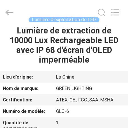
menée
Supplier.
Copyright
©
2017
Lumière d'exploitation de LED
-
2025
GREEN
Lumière de extraction de
MAISON
LIGHTING
TECHNOLOGY
10000 Lux Rechargeable LED
CO.,LTD.
All
Rights
PRODUITS
avec IP 68 d'écran d'OLED
Reserved.
Developed
by
imperméable
ECER
AU
SUJET
Lieu d'origine:
La Chine
DE
Nom de marque:
GREEN LIGHTING
NOUS
Certification:
ATEX, CE., FCC.,SAA.,MSHA
Numéro de modèle:
GLC-6
VISITE
D'USINE
Quantité de
1