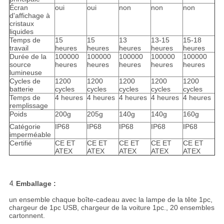
Écran
oui
oui
non
non
non
d'affichage à
cristaux
liquides
Temps de
15
15
13
13-15
15-18
travail
heures
heures
heures
heures
heures
Durée de la
100000
100000
100000
100000
100000
source
heures
heures
heures
heures
heures
lumineuse
Cycles de
1200
1200
1200
1200
1200
batterie
cycles
cycles
cycles
cycles
cycles
Temps de
4 heures
4 heures
4 heures
4 heures
4 heures
remplissage
Poids
200g
205g
140g
140g
160g
Catégorie
IP68
IP68
IP68
IP68
IP68
imperméable
Certifié
CE ET
CE ET
CE ET
CE ET
CE ET
ATEX
ATEX
ATEX
ATEX
ATEX
4.
Emballage :
un ensemble chaque boîte-cadeau avec la lampe de la tête 1pc,
chargeur de 1pc USB, chargeur de la voiture 1pc., 20 ensembles
cartonnent.