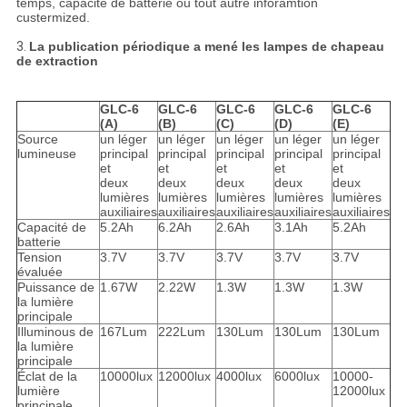
temps, capacité de batterie ou tout autre inforamtion
custermized.
3.
La publication périodique a mené les lampes de chapeau
de extraction
GLC-6
GLC-6
GLC-6
GLC-6
GLC-6
(A)
(B)
(C)
(D)
(E)
Source
un léger
un léger
un léger
un léger
un léger
lumineuse
principal
principal
principal
principal
principal
et
et
et
et
et
deux
deux
deux
deux
deux
lumières
lumières
lumières
lumières
lumières
auxiliaires
auxiliaires
auxiliaires
auxiliaires
auxiliaires
Capacité de
5.2Ah
6.2Ah
2.6Ah
3.1Ah
5.2Ah
batterie
Tension
3.7V
3.7V
3.7V
3.7V
3.7V
évaluée
Puissance de
1.67W
2.22W
1.3W
1.3W
1.3W
la lumière
principale
Illuminous de
167Lum
222Lum
130Lum
130Lum
130Lum
la lumière
principale
Éclat de la
10000lux
12000lux
4000lux
6000lux
10000-
lumière
12000lux
principale