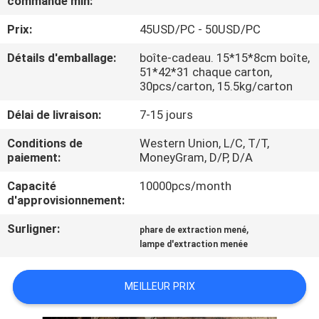
commande min:
Prix:
45USD/PC - 50USD/PC
CONTRÔLE
DE
Détails d'emballage:
boîte-cadeau. 15*15*8cm boîte,
51*42*31 chaque carton,
QUALITÉ
30pcs/carton, 15.5kg/carton
Délai de livraison:
7-15 jours
CONTACTEZ-
Conditions de
Western Union, L/C, T/T,
NOUS
paiement:
MoneyGram, D/P, D/A
Capacité
10000pcs/month
DEMANDEZ
d'approvisionnement:
UNE
Surligner:
,
phare de extraction mené
CITATION
lampe d'extraction menée
MEILLEUR PRIX
PLAN
DU