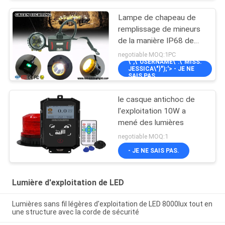
Lampe de chapeau de
remplissage de mineurs
de la manière IP68 de
LED deux avec le voyant
negotiable MOQ:1PC
\",\"USERNAME\":\"MISS.
d'alarme, 28000lux très
JESSICA\"}");'> - JE NE
brillant
SAIS PAS.
le casque antichoc de
l'exploitation 10W a
mené des lumières
negotiable MOQ:1
- JE NE SAIS PAS.
Lumière d'exploitation de LED
Lumières sans fil légères d'exploitation de LED 8000lux tout en
une structure avec la corde de sécurité