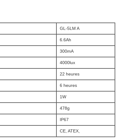
GL-5LM A
6.6Ah
300mA
4000lux
22 heures
6 heures
1W
478g
IP67
CE, ATEX,