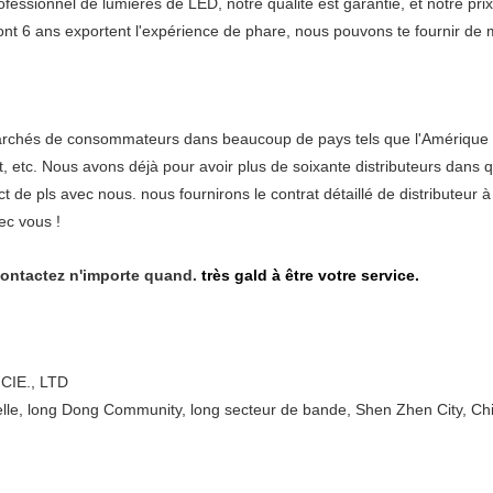
fessionnel de lumières de LED, notre qualité est garantie, et notre pr
ont 6 ans exportent l'expérience de phare, nous pouvons te fournir de m
marchés de consommateurs dans beaucoup de pays tels que l'Amérique d
ent, etc. Nous avons déjà pour avoir plus de soixante distributeurs dan
act de pls avec nous. nous fournirons le contrat détaillé de distributeu
ec vous !
contactez n'importe quand.
très gald à être votre service.
IE., LTD
ielle, long Dong Community, long secteur de bande, Shen Zhen City, Ch