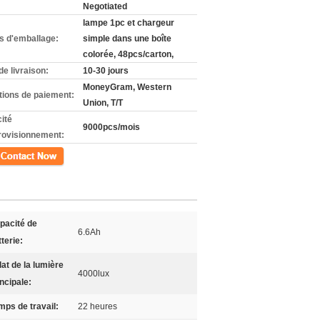
Negotiated
lampe 1pc et chargeur
ls d'emballage:
simple dans une boîte
colorée, 48pcs/carton,
de livraison:
10-30 jours
MoneyGram, Western
tions de paiement:
Union, T/T
ité
9000pcs/mois
rovisionnement:
ct
pacité de
6.6Ah
terie:
lat de la lumière
4000lux
incipale:
mps de travail:
22 heures