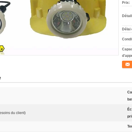
Prix:
Détai
Délai 
Condi
Capac
d'app
Conta
e
Ca
bat
Éc
soins du client)
pr
Te