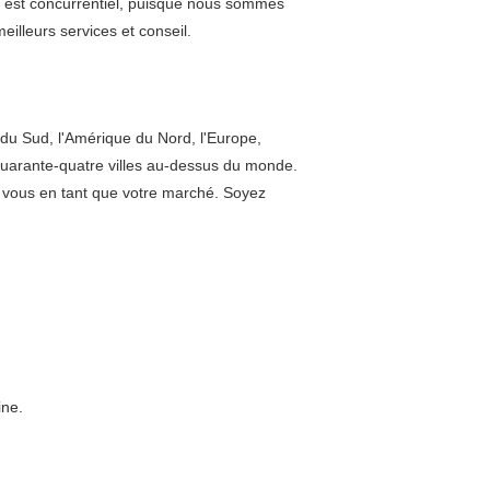
ix est concurrentiel, puisque nous sommes
eilleurs services et conseil.
u Sud, l'Amérique du Nord, l'Europe,
s quarante-quatre villes au-dessus du monde.
r à vous en tant que votre marché. Soyez
ine.