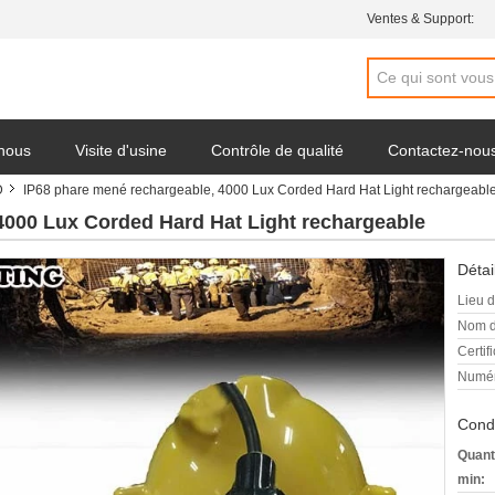
Ventes & Support:
 nous
Visite d'usine
Contrôle de qualité
Contactez-nou
D
IP68 phare mené rechargeable, 4000 Lux Corded Hard Hat Light rechargeabl
4000 Lux Corded Hard Hat Light rechargeable
Détai
Lieu d
Nom d
Certifi
Numér
Condi
Quant
min: