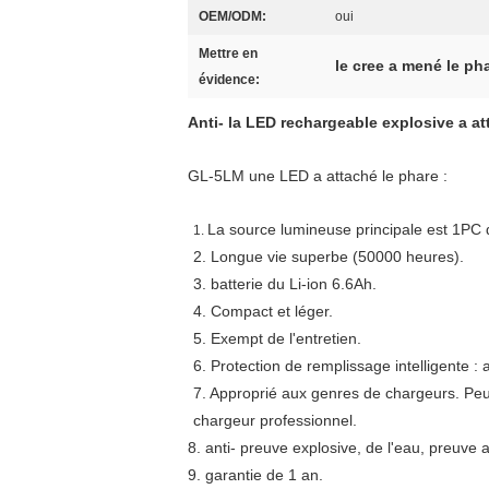
OEM/ODM:
oui
Mettre en
le cree a mené le ph
évidence:
Anti- la LED rechargeable explosive a at
GL-5LM une LED a attaché le phare :
La source lumineuse principale est 1PC
1.
2. Longue vie superbe (50000 heures).
3. batterie du Li-ion 6.6Ah.
4. Compact et léger.
5. Exempt de l'entretien.
6. Protection de remplissage intelligente : 
7. Approprié aux genres de chargeurs. Peut
chargeur professionnel.
8. anti- preuve explosive, de l'eau, preuve 
9. garantie de 1 an.