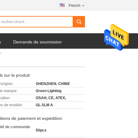
French
s
Demande de soumission
e
ls sur le produit:
'origine:
SHENZHEN, CHINE
e marque:
Green Lighting
cation:
OSAH, CE, ATEX,
o de modèle:
GL-5LM A
tions de paiement et expédition:
ité de commande
50pcs