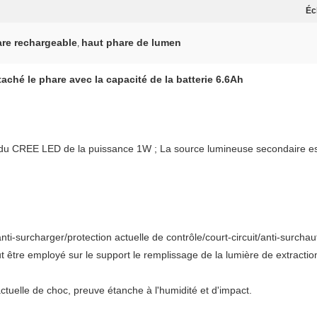
Éc
are rechargeable
haut phare de lumen
,
taché le phare avec la capacité de la batterie 6.6Ah
 du CREE LED de la puissance 1W ; La source lumineuse secondaire es
anti-surcharger/protection actuelle de contrôle/court-circuit/anti-surchau
 être employé sur le support le remplissage de la lumière de extracti
actuelle de choc, preuve étanche à l'humidité et d'impact.