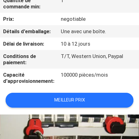
Quantité de
1
commande min:
CONTRÔLE
Prix:
negotiable
DE
Détails d'emballage:
Une avec une boîte.
QUALITÉ
Délai de livraison:
10 à 12 jours
CONTACTEZ-
Conditions de
T/T, Western Union, Paypal
paiement:
NOUS
Capacité
100000 pièces/mois
d'approvisionnement:
DEMANDEZ
UNE
MEILLEUR PRIX
CITATION
PLAN
DU