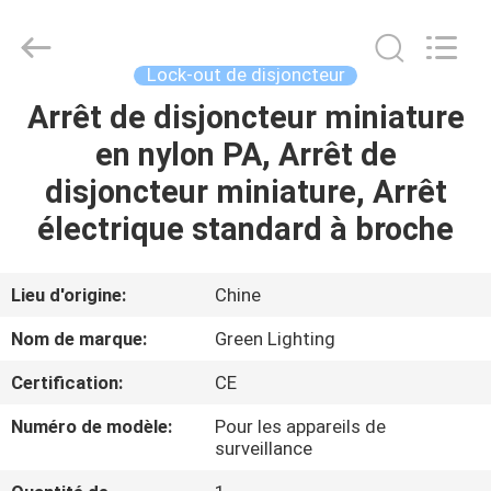
GREEN
LIGHTING
TECHNOLOGY
CO.,LTD.
All
Lock-out de disjoncteur
Rights
Reserved.
Developed
Arrêt de disjoncteur miniature
MAISON
by
ECER
en nylon PA, Arrêt de
PRODUITS
disjoncteur miniature, Arrêt
électrique standard à broche
AU
SUJET
Lieu d'origine:
Chine
DE
Nom de marque:
Green Lighting
NOUS
Certification:
CE
Numéro de modèle:
Pour les appareils de
VISITE
surveillance
D'USINE