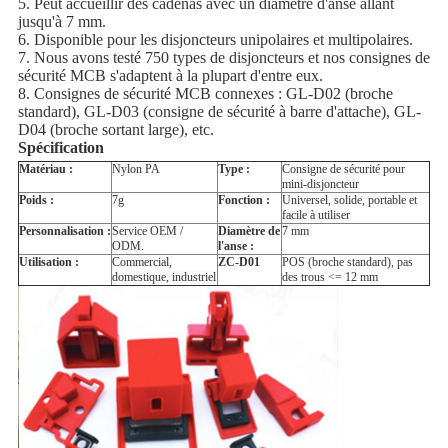
5. Peut accueillir des cadenas avec un diamètre d'anse allant
jusqu'à 7 mm.
6. Disponible pour les disjoncteurs unipolaires et multipolaires.
7. Nous avons testé 750 types de disjoncteurs et nos consignes de
sécurité MCB s'adaptent à la plupart d'entre eux.
8. Consignes de sécurité MCB connexes : GL-D02 (broche
standard), GL-D03 (consigne de sécurité à barre d'attache), GL-
D04 (broche sortant large), etc.
Spécification
Matériau :
Nylon PA
Type :
Consigne de sécurité pour
mini-disjoncteur
Poids :
7g
Fonction :
Universel, solide, portable et
facile à utiliser
Personnalisation :
Service OEM /
Diamètre de
7 mm
ODM.
l'anse :
Utilisation :
Commercial,
ZC-D01
POS (broche standard), pas
domestique, industriel
des trous <= 12 mm