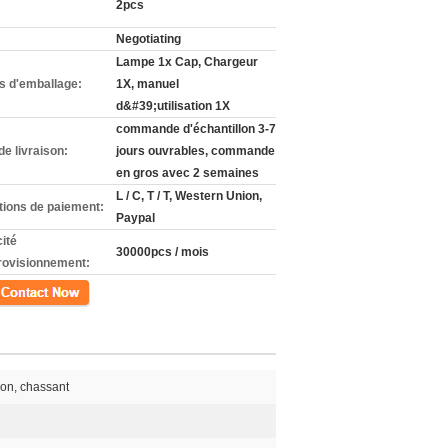
2pcs
Negotiating
Lampe 1x Cap, Chargeur
ls d'emballage:
1X, manuel
d&#39;utilisation 1X
commande d'échantillon 3-7
de livraison:
jours ouvrables, commande
en gros avec 2 semaines
L / C, T / T, Western Union,
tions de paiement:
Paypal
ité
30000pcs / mois
rovisionnement:
ct
tion, chassant