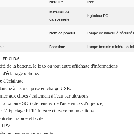
Note IP:
IP68
Matériau de
Ingénieur PC
carrosserie:
Nom de produit:
Lampe de mineur à sécurité 
ble
Fonction:
Lampe frontale minière, éclai
à LED GLD-6:
é de la batterie, le logo ou tout autre affichage d'informations.
 d'éclairage optique.
e d'éclairage.
tanche à l'eau et prise en charge USB.
tance aux chocs / traitement à l'eau par ultrasons
rt-auxiliaire-SOS (demandez de l'aide en cas d'urgence)
r l'étiquetage RFID intégré et les communications.
retien rapide et facile.
t TPV.
tique, berceau/porte-charge.