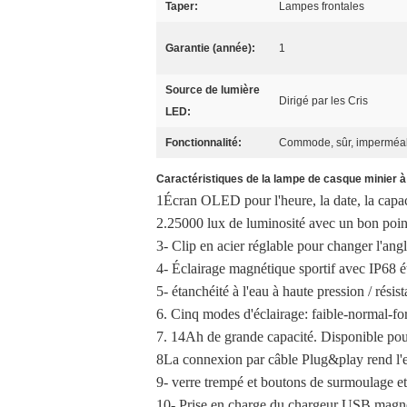
Taper:
Lampes frontales
Garantie (année):
1
Source de lumière
Dirigé par les Cris
LED:
Fonctionnalité:
Commode, sûr, imperméa
Caractéristiques de la lampe de casque minier 
1Écran OLED pour l'heure, la date, la capacit
2.25000 lux de luminosité avec un bon point
3- Clip en acier réglable pour changer l'angl
4- Éclairage magnétique sportif avec IP68 é
5- étanchéité à l'eau à haute pression / résis
6. Cinq modes d'éclairage: faible-normal-fo
7. 14Ah de grande capacité. Disponible pou
8La connexion par câble Plug&play rend l'ent
9- verre trempé et boutons de surmoulage e
10- Prise en charge du chargeur USB magné