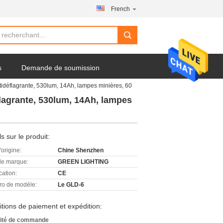
French
s
Demande de soumission
tidéflagrante, 530lum, 14Ah, lampes minières, 60
flagrante, 530lum, 14Ah, lampes
ls sur le produit:
'origine:
Chine Shenzhen
e marque:
GREEN LIGHTING
cation:
CE
o de modèle:
Le GLD-6
tions de paiement et expédition:
ité de commande