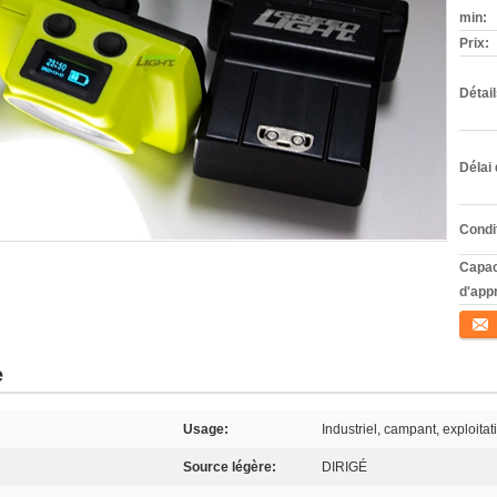
min:
Prix:
Détai
Délai 
Condi
Capac
d'app
Conta
e
Usage:
Industriel, campant, exploita
Source légère:
DIRIGÉ