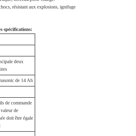
chocs, résistant aux explosions, ignifuge
s spécifications:
ncipale deux
ires
anasonic de 14 Ah
eils de commande
 valeur de
lisée doit être égale
: